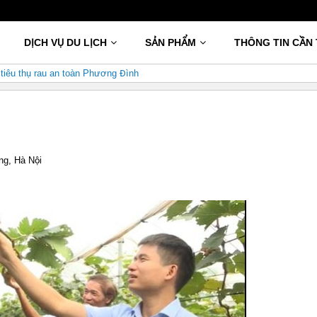
DỊCH VỤ DU LỊCH
SẢN PHẨM
THÔNG TIN CẦN 
 tiêu thụ rau an toàn Phương Đình
ng, Hà Nội