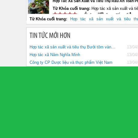
Hợp Tác Xã Sản Xuất Và Tiêu Thụ Rau An Toàn 
Từ Khóa cuối trang:
Hợp tác xã sản xuất và t
1
1
0
Từ Khóa cuối trang:
Hợp
tác
xã
sản
xuất
và
tiêu
th
TIN TỨC MỚI HƠN
Hợp tác xã sản xuất và tiêu thụ Bưởi tôm vàng Thượng Mỗ
13/04
Hợp tác xã Nâm Nghĩa Minh
13/04
Công ty CP Dược liệu và thực phẩm Việt Nam
13/04