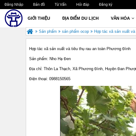
Đăng Nhập
Bản đồ
Từ Vấn
Hỏi đáp
Đăng ký
GIỚI THIỆU
ĐỊA ĐIỂM DU LỊCH
VĂN HÓA
Sản phẩm
sản phẩm ocop
Hợp tác xã sản xuất và
Hợp tác xã sản xuất và tiêu thụ rau an toàn Phương Đình
Sản phẩm: Nho Hạ Đen
Địa chỉ: Thôn La Thạch, Xã Phương Đình, Huyện Đan Phượ
Điện thoại: 0988150565