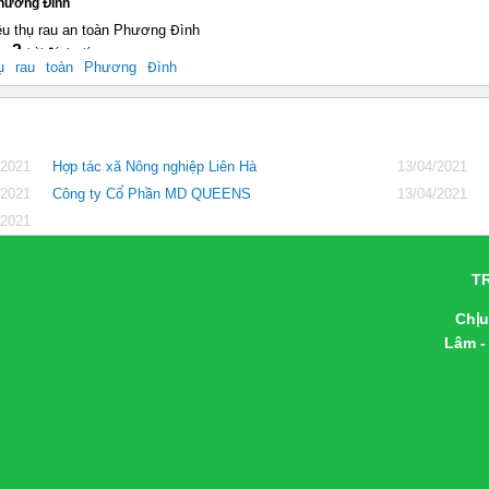
Phương Đình
iêu thụ rau an toàn Phương Đình
2
ụ
rau
toàn
Phương
Đình
/2021
Hợp tác xã Nông nghiệp Liên Hà
13/04/2021
/2021
Công ty Cổ Phần MD QUEENS
13/04/2021
/2021
T
Chịu
Lâm -