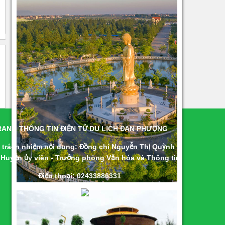
RANG THÔNG TIN ĐIỆN TỬ DU LỊCH ĐAN PHƯỢNG
 trách nhiệm nội dung: Đồng chí Nguyễn Thị Quỳnh
 Huyện ủy viên - Trưởng phòng Văn hóa và Thông tin
Điện thoại: 02433886331