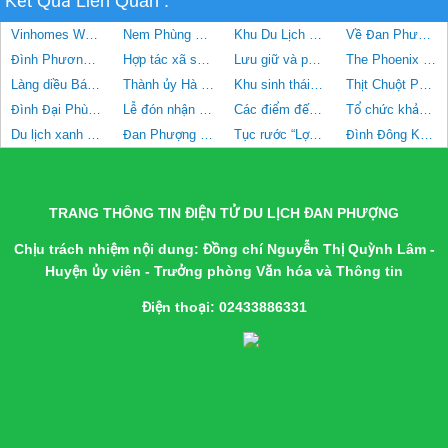
Kết Quả Liên Quan :
Vinhomes Wonder park Đan Phượng
Nem Phùng Đan Phượng ăn có ngon ?
Khu Du Lịch Sinh Thái Đan Phượng
Về Đan Phượng săn chuột đồng
Đình Phương Mạc
Hợp tác xã sản xuất và tiêu thụ rau an toàn Phương Đình
Lưu giữ và phát huy di sản Chèo tàu ở Đan Phượng
The Phoenix Garden Đan Phượng
Làng diều Bá Dương Nội, xã Hồng Hà, huyện Đan Phượng, Hà Nội
Thành ủy Hà Nội kiểm tra công tác phòng chống dịch Covid-19 tại huyện Đan Phượng
Khu sinh thái Đan Phượng (THE PHONEIX GARDEN)
Thịt Chuột Phượng Trì
Đình Đại Phùng xã Đan Phượng
Lễ đón nhận Quyết định công nhận điểm du lịch Hạ Mỗ và điểm du lịch Khu sinh thái Đan Phượng, huyện Đan Phượng
Các điểm đến được chuẩn hóa bài thuyết minh tại huyện Đan Phượng
Tổ chức khảo sát xây dựng thí điểm du lịch nông nghiệp, nông thôn tại huyện Đan Phượng
Du lịch xanh huyện Đan Phượng
Đan Phượng phát triển du lịch nông nghiệp, nông thôn
Tục rước “Lợn hóa Voi Gà hóa Phượng” làng Thụy Ứng
Đình Đông Khê, xã Đan Phượng
TRANG THÔNG TIN ĐIỆN TỬ DU LỊCH ĐAN PHƯỢNG
Chịu trách nhiệm nội dung: Đồng chí Nguyễn Thị Quỳnh Lâm -
Huyện ủy viên - Trưởng phòng Văn hóa và Thông tin
Điện thoại: 02433886331