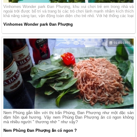
Vinhomes Wonder park Đan Phượng, khu vui chơi trẻ em trong nhà và
ngoài trời được bố trí và trang bị các trò chơi lành mạnh nhằm kích thích
khả năng sáng tạo, vận động toàn diện cho trẻ nhỏ. Với hệ thống các loại
hình vui chơi đa dạng, khu vui chơi cũng là nơi các em nhỏ cũng như
Vinhomes Wonder park Đan Phượng
phụ huynh tìm ra được sở thích, sở trường, đam mê và khả năng sáng
tạo của con em mình.
01-01-1970
Nem Phùng gắn liền với thị trấn Phùng, Đan Phượng như một đặc sản
đậm hồn quê hương. Vậy nem Phùng Đan Phượng ăn có ngon không
mà nhiều người " thương nhớ " như vậy?
Nem Phùng Đan Phượng ăn có ngon ?