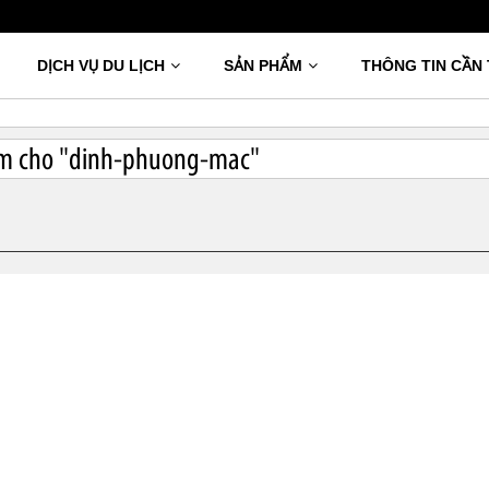
DỊCH VỤ DU LỊCH
SẢN PHẨM
THÔNG TIN CẦN 
m cho "
dinh-phuong-mac"