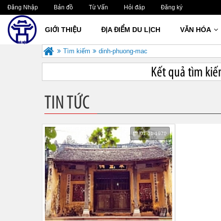
Đăng Nhập
Bản đồ
Từ Vấn
Hỏi đáp
Đăng ký
GIỚI THIỆU
ĐỊA ĐIỂM DU LỊCH
VĂN HÓA
Tìm kiếm
dinh-phuong-mac
Kết quả tìm kiế
TIN TỨC
01-01-1970