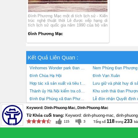
Đình Phương Mạc một di tích lịch sử - Kiến
trúc nghệ thuật thời Lê được xếp hạng di
tích lịch sử quốc gia năm 1990 của bộ văn
hóa thông tin.
Đình Phương Mạc
Kết Quả Liên Quan :
Vinhomes Wonder park Đan Phượng
Đình Chùa Hạ Hội
Đình Vạn Xuân
Hợp tác xã sản xuất và tiêu thụ rau an toàn Phương Đình
Thành ủy Hà Nội kiểm tra công tác phòng chống dịch Covid-19 tại huyện Đan Phượng
Đình Đại Phùng xã Đan Phượng
Keyword: Dinh-Phuong-Mac, Dinh-Phuong-Mac
Từ Khóa cuối trang:
Keyword: dinh-phuong-mac, dinh-phuon
118
233
115
3