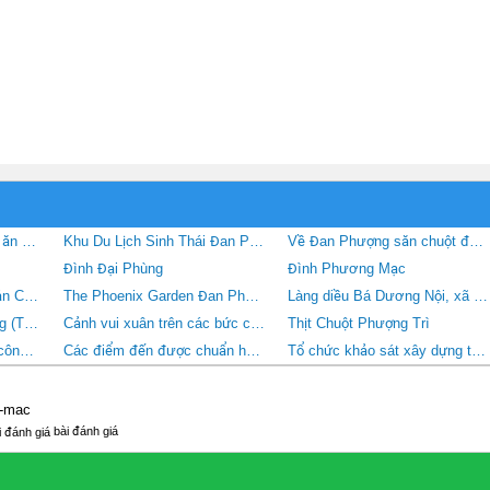
Nem Phùng Đan Phượng ăn có ngon ?
Khu Du Lịch Sinh Thái Đan Phượng
Về Đan Phượng săn chuột đồng
Đình Đại Phùng
Đình Phương Mạc
Lưu giữ và phát huy di sản Chèo tàu ở Đan Phượng
The Phoenix Garden Đan Phượng
Làng diều Bá Dương Nội, xã Hồng Hà, huyện Đan Phượng, Hà Nội
Khu sinh thái Đan Phượng (THE PHONEIX GARDEN)
Cảnh vui xuân trên các bức chạm gỗ đình Phùng
Thịt Chuột Phượng Trì
Lễ đón nhận Quyết định công nhận điểm du lịch Hạ Mỗ và điểm du lịch Khu sinh thái Đan Phượng, huyện Đan Phượng
Các điểm đến được chuẩn hóa bài thuyết minh tại huyện Đan Phượng
Tổ chức khảo sát xây dựng thí điểm du lịch nông nghiệp, nông thôn tại huyện Đan Phượng
g-mac
bài đánh giá