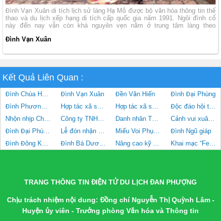
Đình Vạn Xuân di tích lịch sử làng Hạ Mỗ được bộ văn hóa thông tin thể
thao và du lịch xếp hạng di tích cấp quốc gia năm 1991. Ngôi đình cổ
này đến nay vẫn còn khá nguyên vẹn nằm ở trung tâm làng theo
hướng Tây.
Đình Vạn Xuân
Kết Quả Liên Quan :
Đình Chùa Hạ Hội
Đình Vạn Xuân
Đền Văn Hiến
Đình Đại Phùng
Đình Phương Mạc
Hợp tác xã sản xuất và tiêu thụ rau an toàn Phương Đình
Hợp tác xã sản xuất và tiêu thụ Bưởi tôm vàng Thượng Mỗ
Độc đáo hội thổi cơm thi ở Đồng Vân
Nhộn nhịp Chợ hoa Xuân Tân Sửu 2021
Công ty TNHH Vận tải và Du lịch Công Lý
Danh nhân Tô Hiến Thành và đền Văn Hiến
Cảnh vui xuân trên các bức chạm gỗ đình Phùng
Đình Đại Phùng xã Đan Phượng
Lễ đón nhận Quyết định công nhận điểm du lịch Hạ Mỗ và điểm du lịch Khu sinh thái Đan Phượng, huyện Đan Phượng
Miếu Voi Phục và Lăng Văn Sơn
Đình Ngũ giáp
Đình Đông Khê, xã Đan Phượng
Đình Bá Dương xã Hồng Hà
Nâng cao kỹ năng ứng xử văn minh du lịch và du lịch cộng đồng xã Hạ Mỗ, Đan Phượng
Khai mạc “Festival Nông sản - Văn hóa - Ẩm thực - Du lịch huyện Đan Phượng năm 2023”
TRANG THÔNG TIN ĐIỆN TỬ DU LỊCH ĐAN PHƯỢNG
Chịu trách nhiệm nội dung: Đồng chí Nguyễn Thị Quỳnh Lâm -
Huyện ủy viên - Trưởng phòng Văn hóa và Thông tin