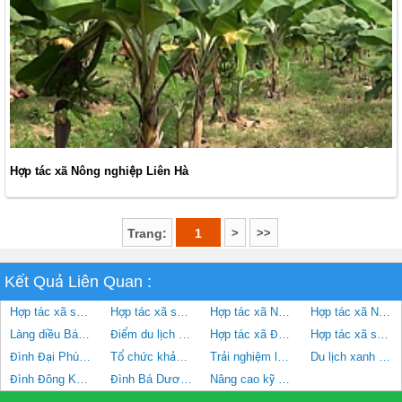
Hợp tác xã Nông nghiệp Liên Hà
>
>>
Trang:
1
Kết Quả Liên Quan :
Hợp tác xã sản xuất và tiêu thụ rau an toàn Phương Đình
Hợp tác xã sản xuất và tiêu thụ Bưởi tôm vàng Thượng Mỗ
Hợp tác xã Nông nghiệp Liên Hà
Hợp tác xã Nâm Nghĩa Minh
Làng diều Bá Dương Nội, xã Hồng Hà, huyện Đan Phượng, Hà Nội
Điểm du lịch xã Hạ Mỗ
Hợp tác xã Đan Hoài
Hợp tác xã sản xuất và tiêu thụ rau hữu cơ công nghệ cao Cuối Quý
Đình Đại Phùng xã Đan Phượng
Tổ chức khảo sát xây dựng thí điểm du lịch nông nghiệp, nông thôn tại huyện Đan Phượng
Trải nghiệm làm diều ở làng Bá Dương Nội xã Hồng Hà
Du lịch xanh huyện Đan Phượng
Đình Đông Khê, xã Đan Phượng
Đình Bá Dương xã Hồng Hà
Nâng cao kỹ năng ứng xử văn minh du lịch và du lịch cộng đồng xã Hạ Mỗ, Đan Phượng