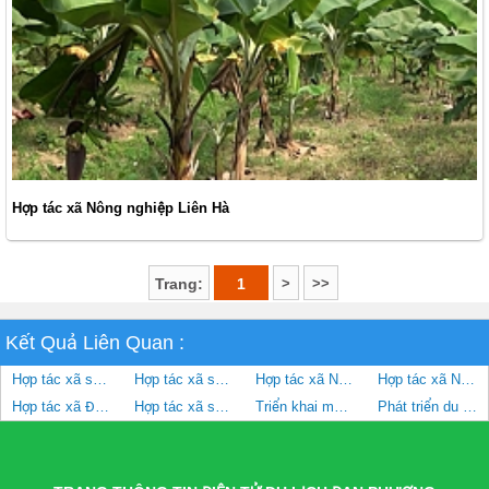
Hợp tác xã Nông nghiệp Liên Hà
>
>>
Trang:
1
Kết Quả Liên Quan :
Hợp tác xã sản xuất và tiêu thụ rau an toàn Phương Đình
Hợp tác xã sản xuất và tiêu thụ Bưởi tôm vàng Thượng Mỗ
Hợp tác xã Nông nghiệp Liên Hà
Hợp tác xã Nâm Nghĩa Minh
Hợp tác xã Đan Hoài
Hợp tác xã sản xuất và tiêu thụ rau hữu cơ công nghệ cao Cuối Quý
Triển khai mô hình trồng nho kết hợp làm du lịch nông nghiệp cho hiệu quả kinh tế cao
Phát triển du lịch kết hợp nông nghiệp, nông thôn