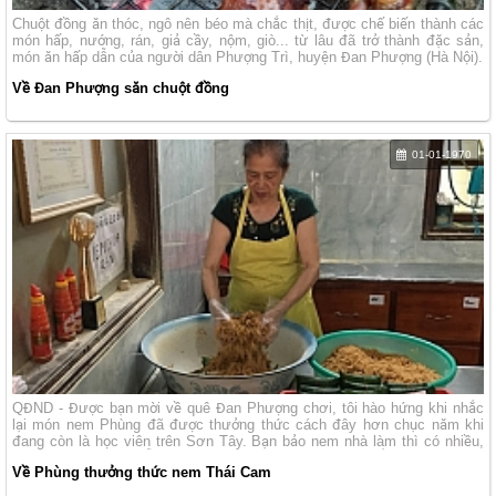
Chuột đồng ăn thóc, ngô nên béo mà chắc thịt, được chế biến thành các
món hấp, nướng, rán, giả cầy, nộm, giò... từ lâu đã trở thành đặc sản,
món ăn hấp dẫn của người dân Phượng Trì, huyện Đan Phượng (Hà Nội).
Về Đan Phượng săn chuột đồng
01-01-1970
QĐND - Được bạn mời về quê Đan Phượng chơi, tôi hào hứng khi nhắc
lại món nem Phùng đã được thưởng thức cách đây hơn chục năm khi
đang còn là học viên trên Sơn Tây. Bạn bảo nem nhà làm thì có nhiều,
nhưng hôm nay sẽ dẫn đến cơ sở gia truyền nức tiếng để tôi mục sở thị.
Về Phùng thưởng thức nem Thái Cam