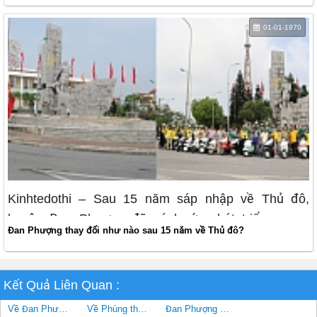
01-01-1970
Kinhtedothi – Sau 15 năm sáp nhập về Thủ đô,
huyện Đan Phượng đã có bước phát triển ngoạn
Đan Phượng thay đổi như nào sau 15 năm về Thủ đô?
mục, vươn lên dẫn đầu Thành phố Hà Nội về xây
dựng nông thôn mới và từng bước đạt tiêu chí thành
quận của Thủ đô.
Kết Quả Liên Quan :
Về Đan Phượng săn chuột đồng
Về Phùng thưởng thức nem Thái Cam
Đan Phượng thay đổi như nào sau 15 năm về Thủ đô?